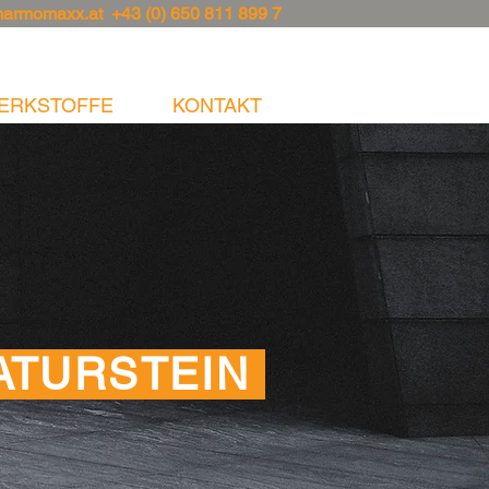
marmomaxx.at
+43 (0) 650 811 899 7
ERKSTOFFE
KONTAKT
ATURSTEIN