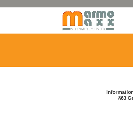
Informatio
§63 G