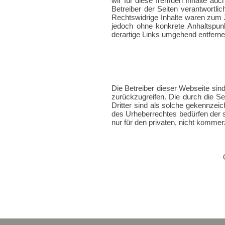
wir für diese fremden Inhalte auc
Betreiber der Seiten verantwortli
Rechtswidrige Inhalte waren zum Ze
jedoch ohne konkrete Anhaltspun
derartige Links umgehend entferne
Die Betreiber dieser Webseite sind
zurückzugreifen. Die durch die Se
Dritter sind als solche gekennzeic
des Urheberrechtes bedürfen der s
nur für den privaten, nicht kommer