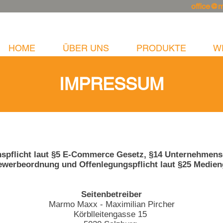
office@
HOME
ÜBER UNS
PRODUKTE
W
IMPRESSUM
nspflicht laut §5 E-Commerce Gesetz, §14 Unternehmen
ewerbeordnung und Offenlegungspflicht laut §25 Medien
Seitenbetreiber
Marmo Maxx - Maximilian Pircher
Körblleitengasse 15