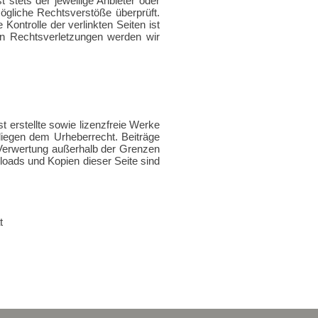
 stets der jeweilige Anbieter oder
mögliche Rechtsverstöße überprüft.
Kontrolle der verlinkten Seiten ist
on Rechtsverletzungen werden wir
t erstellte sowie lizenzfreie Werke
rliegen dem Urheberrecht. Beiträge
er Verwertung außerhalb der Grenzen
loads und Kopien dieser Seite sind
t