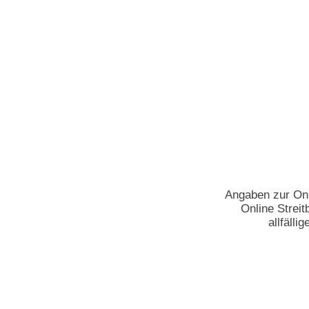
Angaben zur Onl
Online Streit
allfäll