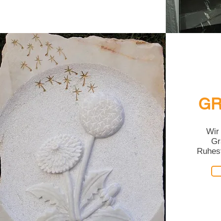
GR
Wir 
Gr
Ruhest