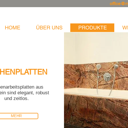
office@
HOME
ÜBER UNS
PRODUKTE
W
HENPLATTEN
enarbeitsplatten aus
ein sind elegant, robust
und zeitlos.
MEHR