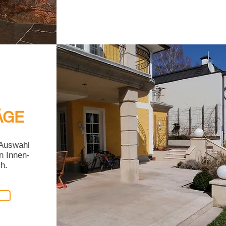
ÄGE
 Auswahl
n Innen-
h.